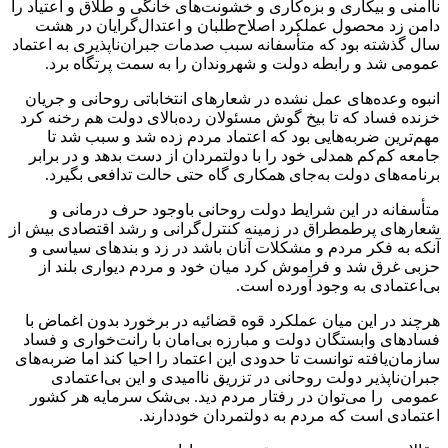
ناامنی و بیکاری و بزه‌کاری و خشونت‌های خانگی و طلاق و اعتیاد را
دامن زد محصول عملکرد اصلاح‌طلبان و اعتدال‌گرایان در هشت
سال گذشته بود که متأسفانه سبب صدمات جبران‌ناپذیری به اعتماد
عمومی شد و رابطه دولت و شهروندان را به سمت پرتگاه برد.
انبوه وعده‌های عمل نشده در شعارهای انتخاباتی روحانی و جریان
خزنده فساد که تا بیخ گوش مسئولان رده‌بالای دولت هم رخنه کرد
مهم‌ترین ضربه‌هایی بود که اعتماد مردم زده شد و سبب شد تا
جامعه کم‌کم همدلی خود را با دولتمردان از دست بدهد و در برابر
برنامه‌های دولت به‌جای همکاری گاه حتی حالت تدافعی بگیرد.
متأسفانه در این شرایط دولت روحانی باوجود حرف درمانی و
شعارهای پرطمطراق در زمینه کنترل‌گرانی و رشد اقتصادی بیش از
آنکه به فکر مردم و مشکلات آنان باشد در زد و بندهای سیاسی و
حزبی غرق شد و فراموش کرد میان خود و مردم دیواری بلند از
بی‌اعتمادی به وجود آورده است.
هرچند در این میان عملکرد قوه قضائیه در برخورد بدون اغماض با
فسادهای وابستگان دولت و مبارزه بی‌امان با رانت‌خواری و فساد
سازمان‌یافته توانست تا حدودی این اعتماد را احیا کند اما ضربه‌های
جبران‌ناپذیر دولت روحانی در تزریق ناامیدی و این بی‌اعتمادی
عمومی را می‌توان در رفتار مردم دید. بی‌شک سرمایه هر کشور
اعتمادی است که مردم به دولتمردان خوددارند.