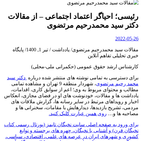
رئیسی؛ احیاگر اعتماد اجتماعی – از مقالات
دکتر سید محمدرحیم مرتضوی
2022-05-26
مقالات سید محمدرحیم مرتضوی/ یادداشت / تیر 1, 1400/ پایگاه
خبری تحلیلی تفاهم آنلاین
کارشناس ارشد حقوق عمومی (حکمرانی ملی-محلی)
برای دسترسی به تمامی نوشته های منتشر شده درباره
دکتر سید
محمد رحیم مرتضوی
، شهردار منطقه 9 تهران و مشاهده تمامی
مطالب و محتوای مربوط به وی؛ اعم از سوابق کاری، اقدامات،
یادداشت ها و مقالات، خودنوشت های او در فضای مجازی، انعکاس
اخبار و رویداهای مرتبط در سایر رسانه ها، گزارش ملاقات های
مردمی، تشریح بازدیدها، دیدارهایش با مقامات، سخنرانی ها و
مصاحبه ها و…
روی همین عبارت کلیک کنید.
برای ورود به صفحه اصلی سایت نخبگان تایمز (پورتال رسمی کتاب
نخبگان قرن) و آشنایی با نخبگان، چهره های برجسته و نوابغ
کشوری و شهرهای ایران در عرصه های علمی، اقتصادی، سیاسی،