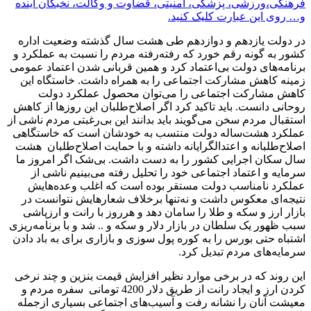
فرهنگی،ورزشی، پزشکی، امنیتی، قضاوت و وکالت، نخبگان آینده
و… روی این عبارت کلیک کنید.
در دولت یازدهم و دوازدهم طی هشت سال گذشته وضعیت اداره
کشور به گونه رقم خورد که رفته‌رفته مردم را نسبت به عملکرد و
برنامه‌های دولت بی‌اعتماد کرد و همین قربانی شدن اعتماد عمومی
زمینه کاهش مشارکت اجتماعی را به همراه داشت. خاستگاه این
کاهش مشارکت اجتماعی را می‌توان محصول عملکرد دولت
روحانی دانست. باید تاکید کرد اگر اصلاح‌طلبان این روزها از کاهش
استقبال مردم سخن می‌گویند باید بدانند این بی‌رغبتی مردم ناشی از
عملکرد هشت‌ساله دولت منتسب به خودشان است که خاستگاهی
اصلاح‌طلبانه و اعتدالگرایانه داشته و با حمایت اصلاح‌طلبان هشت
سال سکان اجرایی کشور را به دست داشت. بی‌شک اگر امروز ما
سرمایه و اعتماد اجتماعی خود را تحلیل رفته می‌بینیم ناشی از
عملکرد نامناسب دولت مستقر بوده است که اغلب وعده‌هایش
نتیجه‌ای معکوس داشت و نه‌تنها برخلاف شعارهایش نتوانست در
بازار ارز و سکه و طلا را سامان دهد و هرروز با رانت و ارزپاشی
سبب ظهور یک سلطان در بازار دلار و سکه و .. شد و با برنامه‌ریزی
اشتباه حتی بورس را به کوره پول سوزی و بازاری برای به باد دادن
سرمایه‌های مردم تبدیل کرد.
این روند که در برخی موارد نظیر افزایش قیمت بنزین و چند نرخی
کردن ارز و ایجاد رانت از طریق دلار 4200 تومانی سفره مردم و
معیشت آنان را نشانه رفت و آسیب‌های اجتماعی بسیاری ازجمله