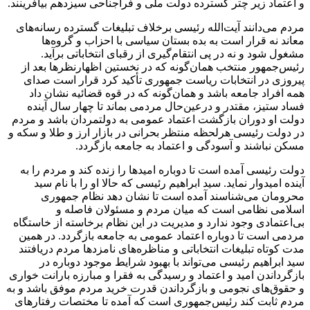
و اعتماد زیر چتر گسترده دولت ملی و فراجناحی سیزدهم بیافرینند.
مردم می‌دانند آیت‌الله رئیسی برخلاف تبلیغات گسترده رسانه‌های
معاند نه قرار است به بده بستان سیاسی با احزاب و گروه‌ها
مشغول شود و نه در پی انتقام‌گیری از رقبای انتخاباتی برآید.
رئیس‌جمهور منتخب همان‌گونه که در نخستین اظهارنظرها بعد از
پیروزی در انتخابات ریاست جمهوری تأکید کرد قرار است صدای
همه افراد جامعه باشد و همان‌گونه که در قوه قضائیه نشان داد
فساد ستیز، مقتدر و درعین‌حال مردمی بماند تا چهار سال آینده
دولت او دوران بازگشت اعتماد عمومی به دولتمردان باشد و مردم
در دولت رئیسی هرلحظه منتظر بحرانی در بازار ارز و طلا و سکه و
مسکن نباشند و آسودگی و اعتماد به جامعه بازگردد.
دولت رئیسی آمده است تا دوباره امیدها را زنده کند و مردم را به
آینده امیدوار نماید. سید ابراهیم رئیسی که حالا او را با نام سید
محرومان می‌شناسند آمده است تا نشان دهد نظام جمهوری
اسلامی نظامی است که میان مردم و مسئولان فاصله و
بی‌اعتمادی وجود ندارد و مدیریت در این نظام برخاسته از خاستگاه
مردمی است تا دوباره اعتماد عمومی به جامعه بازگردد. در همین
مدت کوتاه تبلیغات انتخاباتی و مناظره‌های نامزدها مردم دریافتند
سید ابراهیم رئیسی می‌تواند با بهبود شرایط موجود دوباره در
بازگرداندن امید و اعتماد و رسیدگی به فقرا و مبارزه بارانت خواری
و حقوق‌های نجومی و بازگرداندن قدرت خرید مردم موفق باشد و به
مردم ثابت کند رئیس‌جمهوری است که آمده تا مختصات رفتارهای