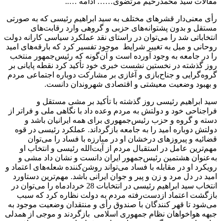
مقالات سید محمدرحیم مرتضوی…… ادامه …..
رأی معنی‌دار قشرهای مختلف به سید ابراهیم رئیسی که به صورتی
مستقل و بدون پشتوانه‌های حزبی و گروهی وارد رقابت‌های
انتخاباتی شد را می‌توان در راستای نقد عملکرد سیاسی کارانه دولت
روحانی و میل به تغییر شرایط موجود تفسیر کرد که بارقه‌های امید
را در جامعه به وجود آورده است و آن‌گونه که رئیس‌جمهور منتخب
روز گذشته در نخستین نشست خبری خود تأکید کرد نقطه پایانی بر
گروه‌گرایی و جناح‌بازی و آغازی بر مشارکت دوباره اجتماعی مردم
و بهبود وضعیت معیشتی و اقتصادی شهروندان دانست.
سید ابراهیم رئیسی روز گذشته با تأکید بر مشی مستقل و
فراجناحی خود و دولتش به مردم وعده داد با نگاهی ملی و فراتر از
دسته و گروه و حزب رئیس‌جمهوری برای همه ایرانیان باشد و
دولتش دوباره امید را به جامعه بازگرداند. عملکرد رئیسی در قوه
قضائیه و پیروزهای درخشان او در مبارزه با فساد را می‌توان
مهم‌ترین عامل در استقبال مردم از آیت‌الله رئیسی و انتخاب او
به‌عنوان هشتمین رئیس‌جمهور ایران دانست و نشان داد مشی و
رویکرد او در مقابله با فساد می‌تواند روشن‌کننده شعله‌های اعتماد و
امید در دل مرد و زن و پیر و جوان ایرانی باشد. مهم‌ترین دستاورد
انتخاب سید ابراهیم رئیسی در انتخابات 28 خردادماه را می‌توان در
بازگشت اعتماد ازدست‌رفته مردم به دولت نظاره کرد که سبب
می‌شود تا قهر کنندگان با صندوق رأی و منتقدان وضعیت موجود به
جبهه هواخواهان نظام جمهوری اسلامی بازگردند و موجی از همدلی