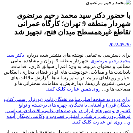
با حضور دکتر سید محمد رحیم مرتضوی
شهردار منطقه 9 تهران؛ کارگاه عمرانی
تقاطع غیرهمسطح میدان فتح، تجهیز شد
2022-05-30
برای دسترسی به تمامی نوشته های منتشر شده درباره
دکتر سید
محمد رحیم مرتضوی
، شهردار منطقه 9 تهران و مشاهده تمامی
مطالب و محتوای مربوط به وی؛ اعم از سوابق کاری، اقدامات،
یادداشت ها و مقالات، خودنوشت های او در فضای مجازی، انعکاس
اخبار و رویداهای مرتبط در سایر رسانه ها، گزارش ملاقات های
مردمی، تشریح بازدیدها، دیدارهایش با مقامات، سخنرانی ها و
مصاحبه ها و…
روی همین عبارت کلیک کنید.
برای ورود به صفحه اصلی سایت نخبگان تایمز (پورتال رسمی کتاب
نخبگان قرن) و آشنایی با نخبگان، چهره های برجسته و نوابغ
کشوری و شهرهای ایران در عرصه های علمی، اقتصادی، سیاسی،
فرهنگی،ورزشی، پزشکی، امنیتی، قضاوت و وکالت، نخبگان آینده
و… روی این عبارت کلیک کنید.
دکتر سید محمد رحیم مرتضوی شهردار منطقه۹ با همراهی مدیران