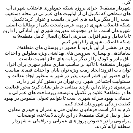
کرد.
شهردار منطقه9 اجرای پروژه شبکه جمع‌آوری فاضلاب شهری آب
های سطحی که تکمیل آن از اولویت های عمرانی در محله دستغیب
است را از دیگر برنامه های اجرایی دانست و عنوان کرد: تکمیل
شبکه فاضلاب شهری در پهنه غربی پایتخت یکی از مطالبات اصلی
شهروندان است، ما در مجموعه مدیریت شهری این آمادگی را داریم
تا با تعامل و هم افزایی مدیریتی امکان اتصال کامل منطقه9 به
شبکه فاضلاب شهری را فراهم کنیم.
وی در بخشی از این بازدید با حضور در بوستان های منطقه9،
ساماندهی و بهسازی سرویس های بهداشتی ویژه معلولین و احداث
اتاق مادر و کودک را از دیگر برنامه های حائز اهمیت دانست.
شهردار منطقه9 با تاکید بر مناسب سازی معابر شهری برای افراد
توان یاب افزود: ایجاد رمپ ویژه توان یابان و احداث فضای مناسب
برای حضور این قشر آسیب پذیر در شهر به منظور ایجاد عدالت و
مسئولیت اجتماعی شهرداری تهران در دستور کار قرار دارد.
مرتضوی در پایان این بازدید میدانی خاطر نشان کرد: محور فعالیت
ها در منطقه۹ علاوه بر تکمیل و توسعه زیرساخت های عمرانی و
خدماتی، بهبود سرانه شهری است تا بتوانیم تحولی ملموس در بهبود
کیفیت زندگی شهروندان ایجاد کنیم.
لازم به ذکر است فرهادیان معاون فنی و عمران و حیدری معاون
حمل و نقل ترافیک منطقه9 در این بازدید 5ساعته، توضیحات
پیرامونی را در خصوص پروژ های عمرانی و ترافیکی به شهردار
منطقه ارائه کردند.