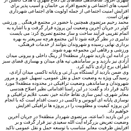
آسیب های اجتماعی و تجمیع افراد بی خانمان و آسیب پذیر برای
افزایش امنیت اجتماعی از جمله اولویت های اجتماعی شهرداری
تهران است.
محمد رحیم مرتضوی همچنین با حضور در مجتمع فرهنگی _ ورزشی
کوثر در جریان آخرین وضعیت این پروژه قرار گرفت و با اشاره به
اتمام تقریبی فرآیند ساخت و ساز مجتمع تصریح کرد: می بایست
تدابیری در نظر گرفته شود تا این مجتمع هرچه سریعتر به بهره
برداری نهایی رسیده و شهروندان بتوانند از خدمات فرهنگی،
ورزشی و رفاهی این مجموعه بهره شوند.
در ادامه این بازدید شهردار منطقه9 از رینگ داخلی و بیرونی میدان
آزادی نیز بازدید و بر ساماندهی تپه های میدان و بهسازی فضای سبز
اطراف برج آزادی تاکید کرد.
وی ضمن بازدید از ایستگاه بی.آر.تی و پایانه تاکسی میدان آزادی،
رسیدگی ویژه به وضعیت حمل و نقل عمومی، تسهیل عبور و مرور
شهروندان و ساماندهی وضعیت ترافیکی در محدوده منطقه9 مورد
تاکید قرار داد و گفت: در این راستا اقداماتی نظیر اصلاح هندسی
معابر شهری، ایمن سازی نقاط حادثه خیز، نصب علایم ترافیکی و
نوسازی پایانه ای اتوبوس و تاکسی در دست اقدام است که با انجام
این پروژه کیفیت و مطلوبیت را در پروژه ها ترافیکی افزایش
خواهیم داد.
در این بازدید 5ساعته، مرتضوی شهردار منطقه9 در جریان آخرین
وضعیت تعریض بزرگراه آیت الله سعیدی نیز قرار گرفت و بر
افزایش ظرفیت معابر متناسب با توسعه حمل و نقل عمومی تاکید