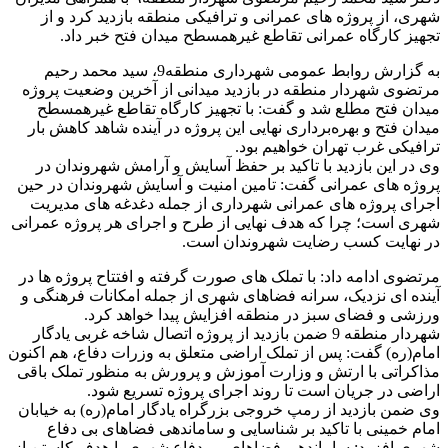
شهری، از پروژه های عمرانی و ترافیکی منطقه بازدید کرد و از
تجهیز کارگاه عمرانی تقاطع غیرهمسطح میدان فتح خبر داد.
به گزارش روابط عمومی شهرداری منطقه9، سید محمد رحیم
مرتضوی شهردار منطقه در بازدید میدانی از آخرین وضعیت پروژه
میدان فتح مطلع شد و گفت: با تجهیز کارگاه تقاطع غیرهمسطح
میدان فتح و بهره‌برداری نهایی این پروژه در آینده شاهد کاهش بار
ترافیکی غرب تهران خواهیم بود.
وی در این بازدید با تاکید بر حفظ آسایش و آرامش شهروندان در
پروژه های عمرانی گفت: تامین امنیت و آسایش شهروندان در حین
اجرای پروژه های عمرانی شهرداری از جمله دغدغه های مدیریت
شهری است؛ چرا که هدف نهایی از طرح و اجرای هر پروژه عمرانی
در نهایت کسب رضایت شهروندان است.
مرتضوی ادامه داد: با تملک های صورت گرفته و افتتاح پروژه ها در
آینده ای نزدیک، سرانه فضاهای شهری از جمله امکانات فرهنگی و
ورزشی و فضای سبز در منطقه افزایش پیدا خواهد کرد.
شهردار منطقه 9 ضمن بازدید از پروژه اتصال شاخه غربی یادگار
امام(ره) گفت: پس از تملک اراضی متعلق به وزرات دفاع، هم اکنون
مذاکراتی با ارتش و وزارت آموزش و پرورش به منظور تملک باقی
اراضی در جریان است تا روند اجرای پروژه تسریع شود.
وی ضمن بازدید از رمپ خروجی بزرگراه یادگار امام(ره) به خیابان
امام خمینی با تاکید بر شناسایی و ساماندهی فضاهای بی دفاع
شهری افزود: ساماندهی فضاهای بی دفاع شهری با هدف کاستن از