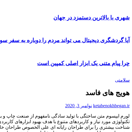
شهری با بالاترین دستمزد در جهان
آیا گردشگری دیجیتال می تواند مردم را دوباره به سفر سو
چرا پیام متنی یک ابزار اصلی کمپین است
سلامتی
هویج های فاسد
ketabenokhbegan.ir
نوامبر 3, 2020
لورم ايپسوم متن ساختگی با توليد سادگی نامفهوم از صنعت چاپ و با
تکنولوژی مورد نياز و کاربردهای متنوع با هدف بهبود ابزارهای کارب
شناخت بيشتری را برای طراحان رايانه ای علی الخصوص طراحان خلاقی