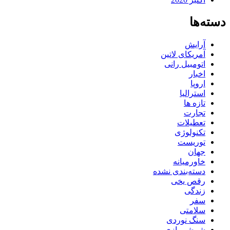
دسته‌ها
آرایش
آمریکای لاتین
اتومبیل رانی
اخبار
اروپا
استرالیا
تازه ها
تجارت
تعطیلات
تکنولوژی
توریست
جهان
خاورمیانه
دسته‌بندی نشده
رقص یخی
زندگی
سفر
سلامتی
سنگ نوردی
شمشیربازی