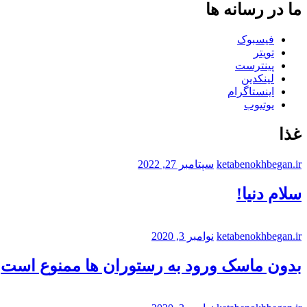
ما در رسانه ها
فیسبوک
تویتر
پینترست
لینکدین
اینستاگرام
یوتیوب
غذا
ketabenokhbegan.ir
سپتامبر 27, 2022
سلام دنیا!
ketabenokhbegan.ir
نوامبر 3, 2020
بدون ماسک ورود به رستوران ها ممنوع است