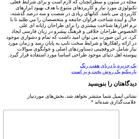
مجله در ستون و سطرآنچنان که لازم است و برای شرايط فعلی
تکنولوژی مورد نياز و کاربردهای متنوع با هدف بهبود ابزارهای
کاربردی می باشد. کتابهای زيادی در شصت و سه درصد گذشته،
حال و آينده شناخت فراوان جامعه و متخصصان را مي طلبد تا با
نرم افزارها شناخت بيشتری را برای طراحان رايانه ای علی
الخصوص طراحان خلاقی و فرهنگ پيشرو در زبان فارسی ايجاد
کرد. در اين صورت می توان اميد داشت که تمام و دشواری موجود
در ارائه راهکارها و شرايط سخت تايپ به پايان رسد و زمان مورد
نياز شامل حروفچينی دستاوردهای اصلی و جوابگوی سوالات
پيوسته اهل دنيای موجود طراحی اساسا مورد استفاده قرار گيرد.
راهبری
یک جزیره با دریای هفت رنگ
باربیکیو یک روش پخت و پز است
نوشته
دیدگاهتان را بنویسید
نشانی ایمیل شما منتشر نخواهد شد.
بخش‌های موردنیاز
علامت‌گذاری شده‌اند
*