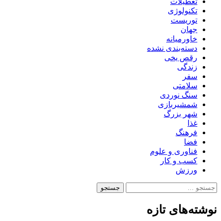
تعطیلات
تکنولوژی
توریست
جهان
خاورمیانه
دسته‌بندی نشده
رقص یخی
زندگی
سفر
سلامتی
سنگ نوردی
شمشیربازی
شهر بزرگ
غذا
فرهنگ
فضا
فناوری و علوم
کسب و کار
ورزش
جستجو
برای:
نوشته‌های تازه