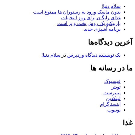
سلام دنیا!
بدون ماسک ورود به رستوران ها ممنوع است
غذای رایگان برای روز انتخابات
باربیکیو یک روش پخت و پز است
برنامه آشپزی جدید
آخرین دیدگاه‌ها
یک نویسنده دیدگاه وردپرس
در
سلام دنیا!
ما در رسانه ها
فیسبوک
تویتر
پینترست
لینکدین
اینستاگرام
یوتیوب
غذا