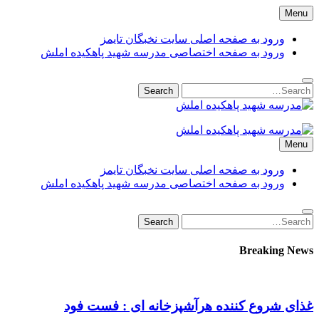
Skip
Menu
to
content
ورود به صفحه اصلی سایت نخبگان تایمز
ورود به صفحه اختصاصی مدرسه شهید پاهکیده املش
Search
Search
for:
مدرسه شهید پاهکیده املش
مدرسه + دبستان + ابتدایی + 1 + 2 + یک + دو + پاهکیده + پاکیده +
Menu
پسرانه + دخترانه + پیش دبستانی + کلاس + اول + دوم + سوم +
پشت + بانک کشاورزی + شماره + تلفن + آدرس + لوکیشن + +
ورود به صفحه اصلی سایت نخبگان تایمز
دریافت + کارنامه + کد ملی + پایه + مقطع + دولتی + گیلان +
ورود به صفحه اختصاصی مدرسه شهید پاهکیده املش
آموزش + پرورش + اداره + مدیر + معاون + خانم + آقا + تعطیلی +
مدارس + دانش آموزان + لیست + سایت + نخبگان + تایمز +
Search
Search
madrese-shahid-pahkideh-amlash
for:
Breaking News
غذای شروع کننده هرآشپزخانه ای : فست فود