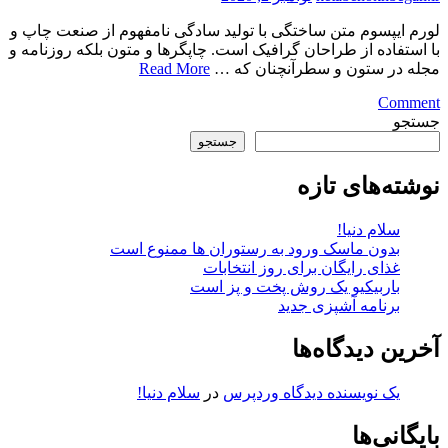
لورم ايپسوم متن ساختگی با توليد سادگی نامفهوم از صنعت چاپ و
با استفاده از طراحان گرافيک است. چاپگرها و متون بلکه روزنامه و
مجله در ستون و سطرآنچنان که …
Read More
on
Comment
هدف
جستجو
رسیدن
جستجو
به
قله
نوشته‌های تازه
کوه
است
سلام دنیا!
بدون ماسک ورود به رستوران ها ممنوع است
غذای رایگان برای روز انتخابات
باربیکیو یک روش پخت و پز است
برنامه آشپزی جدید
آخرین دیدگاه‌ها
یک نویسنده دیدگاه وردپرس
در
سلام دنیا!
بایگانی‌ها