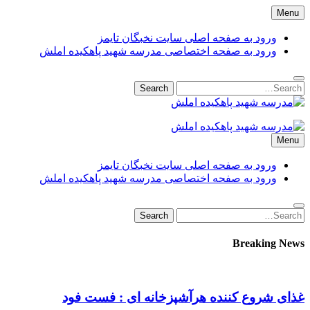
Skip
Menu
to
content
ورود به صفحه اصلی سایت نخبگان تایمز
ورود به صفحه اختصاصی مدرسه شهید پاهکیده املش
Search
Search
for:
مدرسه شهید پاهکیده املش
مدرسه + دبستان + ابتدایی + 1 + 2 + یک + دو + پاهکیده + پاکیده +
Menu
پسرانه + دخترانه + پیش دبستانی + کلاس + اول + دوم + سوم +
پشت + بانک کشاورزی + شماره + تلفن + آدرس + لوکیشن + +
ورود به صفحه اصلی سایت نخبگان تایمز
دریافت + کارنامه + کد ملی + پایه + مقطع + دولتی + گیلان +
ورود به صفحه اختصاصی مدرسه شهید پاهکیده املش
آموزش + پرورش + اداره + مدیر + معاون + خانم + آقا + تعطیلی +
مدارس + دانش آموزان + لیست + سایت + نخبگان + تایمز +
Search
Search
madrese-shahid-pahkideh-amlash
for:
Breaking News
غذای شروع کننده هرآشپزخانه ای : فست فود