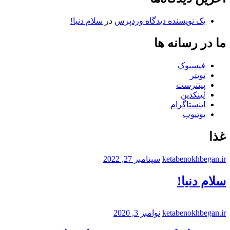
یک نویسنده دیدگاه وردپرس
در
سلام دنیا!
ما در رسانه ها
فیسبوک
تویتر
پینترست
لینکدین
اینستاگرام
یوتیوب
غذا
ketabenokhbegan.ir
سپتامبر 27, 2022
سلام دنیا!
ketabenokhbegan.ir
نوامبر 3, 2020