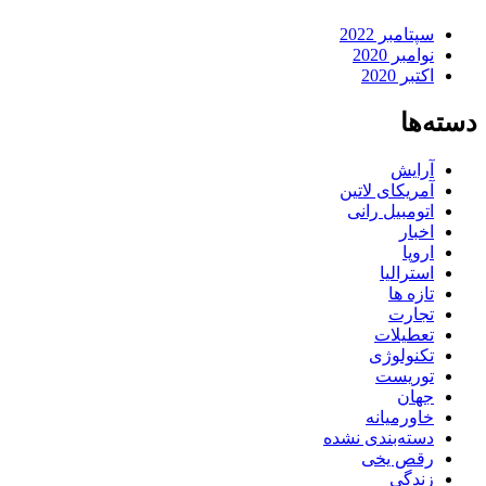
سپتامبر 2022
نوامبر 2020
اکتبر 2020
دسته‌ها
آرایش
آمریکای لاتین
اتومبیل رانی
اخبار
اروپا
استرالیا
تازه ها
تجارت
تعطیلات
تکنولوژی
توریست
جهان
خاورمیانه
دسته‌بندی نشده
رقص یخی
زندگی