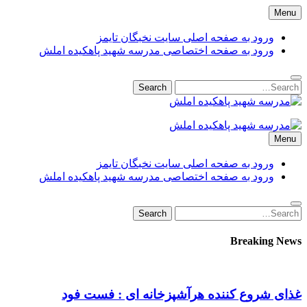
Skip
Menu
to
content
ورود به صفحه اصلی سایت نخبگان تایمز
ورود به صفحه اختصاصی مدرسه شهید پاهکیده املش
Search
Search
for:
مدرسه شهید پاهکیده املش
مدرسه + دبستان + ابتدایی + 1 + 2 + یک + دو + پاهکیده + پاکیده +
Menu
پسرانه + دخترانه + پیش دبستانی + کلاس + اول + دوم + سوم +
پشت + بانک کشاورزی + شماره + تلفن + آدرس + لوکیشن + +
ورود به صفحه اصلی سایت نخبگان تایمز
دریافت + کارنامه + کد ملی + پایه + مقطع + دولتی + گیلان +
ورود به صفحه اختصاصی مدرسه شهید پاهکیده املش
آموزش + پرورش + اداره + مدیر + معاون + خانم + آقا + تعطیلی +
مدارس + دانش آموزان + لیست + سایت + نخبگان + تایمز +
Search
Search
madrese-shahid-pahkideh-amlash
for:
Breaking News
غذای شروع کننده هرآشپزخانه ای : فست فود