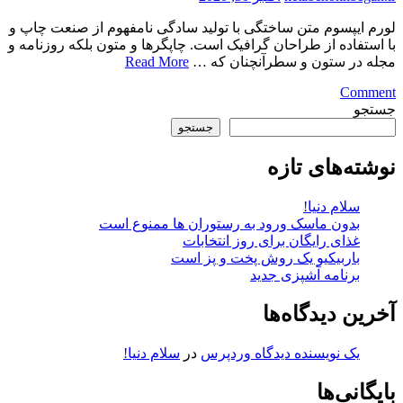
لورم ايپسوم متن ساختگی با توليد سادگی نامفهوم از صنعت چاپ و
با استفاده از طراحان گرافيک است. چاپگرها و متون بلکه روزنامه و
مجله در ستون و سطرآنچنان که …
Read More
on
Comment
روز
جستجو
شنای
جستجو
سگ
راکی
نوشته‌های تازه
در
استخر
سلام دنیا!
بدون ماسک ورود به رستوران ها ممنوع است
غذای رایگان برای روز انتخابات
باربیکیو یک روش پخت و پز است
برنامه آشپزی جدید
آخرین دیدگاه‌ها
یک نویسنده دیدگاه وردپرس
در
سلام دنیا!
بایگانی‌ها