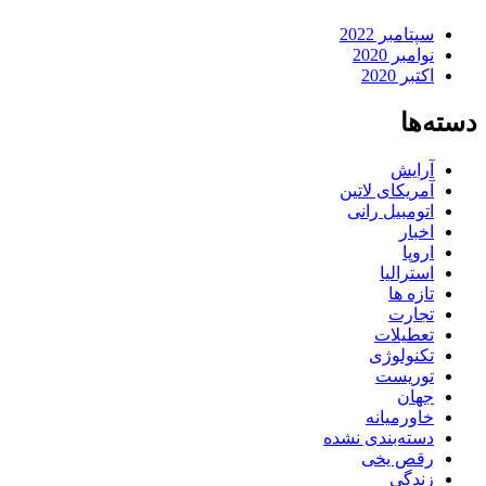
سپتامبر 2022
نوامبر 2020
اکتبر 2020
دسته‌ها
آرایش
آمریکای لاتین
اتومبیل رانی
اخبار
اروپا
استرالیا
تازه ها
تجارت
تعطیلات
تکنولوژی
توریست
جهان
خاورمیانه
دسته‌بندی نشده
رقص یخی
زندگی