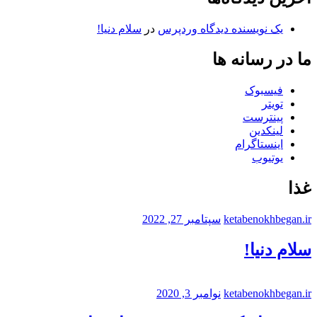
یک نویسنده دیدگاه وردپرس
در
سلام دنیا!
ما در رسانه ها
فیسبوک
تویتر
پینترست
لینکدین
اینستاگرام
یوتیوب
غذا
ketabenokhbegan.ir
سپتامبر 27, 2022
سلام دنیا!
ketabenokhbegan.ir
نوامبر 3, 2020