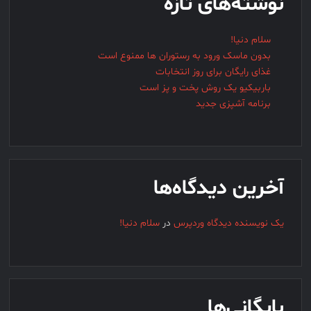
نوشته‌های تازه
مدیر +
معاون +
خانم + آق
سلام دنیا!
+ تعطیلی
بدون ماسک ورود به رستوران ها ممنوع است
+ مدارس
غذای رایگان برای روز انتخابات
+ دانش
باربیکیو یک روش پخت و پز است
برنامه آشپزی جدید
آموزان +
لیست +
سایت +
نخبگان +
تایمز +
آخرین دیدگاه‌ها
adrese-
shahid-
یک نویسنده دیدگاه وردپرس
در
سلام دنیا!
ahkideh-
amlash
بایگانی‌ها