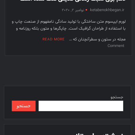
پشت +
ketabenokhbegan.ir
نوامبر 2, 2020
بانک
لورم ايپسوم متن ساختگی با توليد سادگی نامفهوم از صنعت چاپ و
کشاورزی
با استفاده از طراحان گرافيک است. چاپگرها و متون بلکه روزنامه و
+ شماره 
تلفن +
مجله در ستون و سطرآنچنان که …
READ MORE
آدرس +
on
Comment
لوکیشن 
دلم
برای
+ دریاف
سبک
+ کارنامه
زندگی
+ کد ملی
قدیمی
+ پایه +
تنگ
مقطع +
شده
جستجو
دولتی +
است
گیلان +
جستجو
آموزش +
پرورش +
اداره +