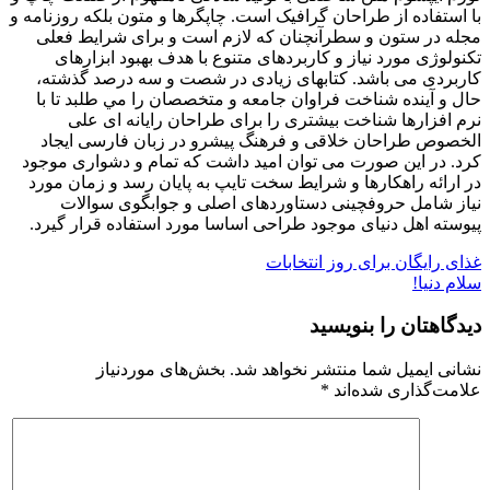
با استفاده از طراحان گرافيک است. چاپگرها و متون بلکه روزنامه و
مجله در ستون و سطرآنچنان که لازم است و برای شرايط فعلی
تکنولوژی مورد نياز و کاربردهای متنوع با هدف بهبود ابزارهای
کاربردی می باشد. کتابهای زيادی در شصت و سه درصد گذشته،
حال و آينده شناخت فراوان جامعه و متخصصان را مي طلبد تا با
نرم افزارها شناخت بيشتری را برای طراحان رايانه ای علی
الخصوص طراحان خلاقی و فرهنگ پيشرو در زبان فارسی ايجاد
کرد. در اين صورت می توان اميد داشت که تمام و دشواری موجود
در ارائه راهکارها و شرايط سخت تايپ به پايان رسد و زمان مورد
نياز شامل حروفچينی دستاوردهای اصلی و جوابگوی سوالات
پيوسته اهل دنيای موجود طراحی اساسا مورد استفاده قرار گيرد.
راهبری
غذای رایگان برای روز انتخابات
سلام دنیا!
نوشته
دیدگاهتان را بنویسید
نشانی ایمیل شما منتشر نخواهد شد.
بخش‌های موردنیاز
علامت‌گذاری شده‌اند
*