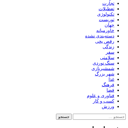
تجارت
تعطیلات
تکنولوژی
توریست
جهان
خاورمیانه
دسته‌بندی نشده
رقص یخی
زندگی
سفر
سلامتی
سنگ نوردی
شمشیربازی
شهر بزرگ
غذا
فرهنگ
فضا
فناوری و علوم
کسب و کار
ورزش
جستجو
برای: