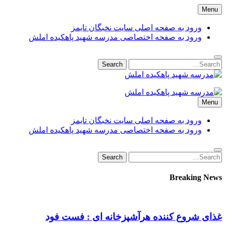
Skip
Menu
to
content
ورود به صفحه اصلی سایت نخبگان تایمز
ورود به صفحه اختصاصی مدرسه شهید پاهکیده املش
Search
Search
for:
مدرسه شهید پاهکیده املش
مدرسه + دبستان + ابتدایی + 1 + 2 + یک + دو + پاهکیده + پاکیده +
Menu
پسرانه + دخترانه + پیش دبستانی + کلاس + اول + دوم + سوم +
پشت + بانک کشاورزی + شماره + تلفن + آدرس + لوکیشن + +
ورود به صفحه اصلی سایت نخبگان تایمز
دریافت + کارنامه + کد ملی + پایه + مقطع + دولتی + گیلان +
ورود به صفحه اختصاصی مدرسه شهید پاهکیده املش
آموزش + پرورش + اداره + مدیر + معاون + خانم + آقا + تعطیلی +
مدارس + دانش آموزان + لیست + سایت + نخبگان + تایمز +
Search
Search
madrese-shahid-pahkideh-amlash
for:
Breaking News
غذای شروع کننده هرآشپزخانه ای : فست فود