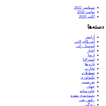
سپتامبر 2022
نوامبر 2020
اکتبر 2020
دسته‌ها
آرایش
آمریکای لاتین
اتومبیل رانی
اخبار
اروپا
استرالیا
تازه ها
تجارت
تعطیلات
تکنولوژی
توریست
جهان
خاورمیانه
دسته‌بندی نشده
رقص یخی
زندگی