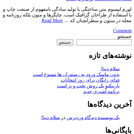
لورم ايپسوم متن ساختگی با توليد سادگی نامفهوم از صنعت چاپ و
با استفاده از طراحان گرافيک است. چاپگرها و متون بلکه روزنامه و
مجله در ستون و سطرآنچنان که …
Read More
on
Comment
تابستان
جستجو
شما
جستجو
چگونه
می
نوشته‌های تازه
گذرد
سلام دنیا!
بدون ماسک ورود به رستوران ها ممنوع است
غذای رایگان برای روز انتخابات
باربیکیو یک روش پخت و پز است
برنامه آشپزی جدید
آخرین دیدگاه‌ها
یک نویسنده دیدگاه وردپرس
در
سلام دنیا!
بایگانی‌ها