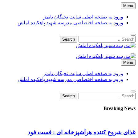
Skip
Menu
to
content
ورود به صفحه اصلی سایت نخبگان تایمز
ورود به صفحه اختصاصی مدرسه شهید پاهکیده املش
Search
Search
for:
مدرسه شهید پاهکیده املش
مدرسه + دبستان + ابتدایی + 1 + 2 + یک + دو + پاهکیده + پاکیده +
Menu
پسرانه + دخترانه + پیش دبستانی + کلاس + اول + دوم + سوم +
پشت + بانک کشاورزی + شماره + تلفن + آدرس + لوکیشن + +
ورود به صفحه اصلی سایت نخبگان تایمز
دریافت + کارنامه + کد ملی + پایه + مقطع + دولتی + گیلان +
ورود به صفحه اختصاصی مدرسه شهید پاهکیده املش
آموزش + پرورش + اداره + مدیر + معاون + خانم + آقا + تعطیلی +
مدارس + دانش آموزان + لیست + سایت + نخبگان + تایمز +
Search
Search
madrese-shahid-pahkideh-amlash
for:
Breaking News
غذای شروع کننده هرآشپزخانه ای : فست فود