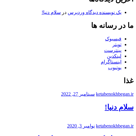
یک نویسنده دیدگاه وردپرس
در
سلام دنیا!
ما در رسانه ها
فیسبوک
تویتر
پینترست
لینکدین
اینستاگرام
یوتیوب
غذا
ketabenokhbegan.ir
سپتامبر 27, 2022
سلام دنیا!
ketabenokhbegan.ir
نوامبر 3, 2020