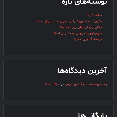
نوشته‌های تازه
مدیر +
معاون +
خانم + آق
سلام دنیا!
+ تعطیلی
بدون ماسک ورود به رستوران ها ممنوع است
+ مدارس
غذای رایگان برای روز انتخابات
+ دانش
باربیکیو یک روش پخت و پز است
برنامه آشپزی جدید
آموزان +
لیست +
سایت +
نخبگان +
تایمز +
آخرین دیدگاه‌ها
adrese-
shahid-
یک نویسنده دیدگاه وردپرس
در
سلام دنیا!
ahkideh-
amlash
بایگانی‌ها