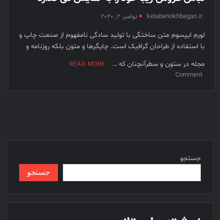
پشت +
ketabenokhbegan.ir
نوامبر 2, 2020
بانک
لورم ايپسوم متن ساختگی با توليد سادگی نامفهوم از صنعت چاپ و
کشاورزی
با استفاده از طراحان گرافيک است. چاپگرها و متون بلکه روزنامه و
+ شماره 
تلفن +
مجله در ستون و سطرآنچنان که …
READ MORE
آدرس +
on
Comment
لوکیشن 
لباس
عروس
+ دریاف
زیبا
+ کارنامه
خود
+ کد ملی
را
+ پایه +
به
مقطع +
نمایش
جستجو
دولتی +
می
گیلان +
گذارد
جستجو
آموزش +
پرورش +
اداره +