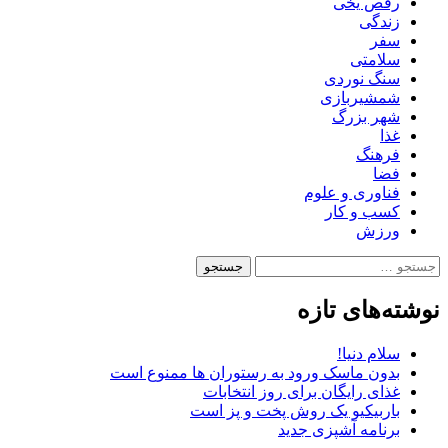
رقص یخی
زندگی
سفر
سلامتی
سنگ نوردی
شمشیربازی
شهر بزرگ
غذا
فرهنگ
فضا
فناوری و علوم
کسب و کار
ورزش
جستجو
برای:
نوشته‌های تازه
سلام دنیا!
بدون ماسک ورود به رستوران ها ممنوع است
غذای رایگان برای روز انتخابات
باربیکیو یک روش پخت و پز است
برنامه آشپزی جدید