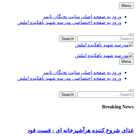
Skip
Menu
to
content
ورود به صفحه اصلی سایت نخبگان تایمز
ورود به صفحه اختصاصی مدرسه شهید پاهکیده املش
Search
Search
for:
مدرسه شهید پاهکیده املش
مدرسه + دبستان + ابتدایی + 1 + 2 + یک + دو + پاهکیده + پاکیده +
Menu
پسرانه + دخترانه + پیش دبستانی + کلاس + اول + دوم + سوم +
پشت + بانک کشاورزی + شماره + تلفن + آدرس + لوکیشن + +
ورود به صفحه اصلی سایت نخبگان تایمز
دریافت + کارنامه + کد ملی + پایه + مقطع + دولتی + گیلان +
ورود به صفحه اختصاصی مدرسه شهید پاهکیده املش
آموزش + پرورش + اداره + مدیر + معاون + خانم + آقا + تعطیلی +
مدارس + دانش آموزان + لیست + سایت + نخبگان + تایمز +
Search
Search
madrese-shahid-pahkideh-amlash
for:
Breaking News
غذای شروع کننده هرآشپزخانه ای : فست فود