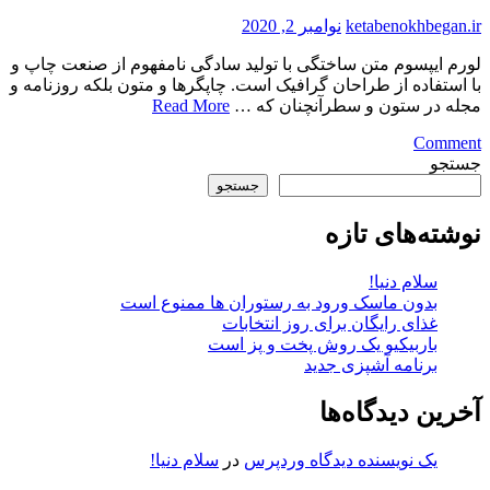
ketabenokhbegan.ir
نوامبر 2, 2020
لورم ايپسوم متن ساختگی با توليد سادگی نامفهوم از صنعت چاپ و
با استفاده از طراحان گرافيک است. چاپگرها و متون بلکه روزنامه و
مجله در ستون و سطرآنچنان که …
Read More
on
Comment
شما
جستجو
فقط
جستجو
باید
وقت
نوشته‌های تازه
خود
را
سلام دنیا!
اختصاص
بدون ماسک ورود به رستوران ها ممنوع است
به
غذای رایگان برای روز انتخابات
خودتان
باربیکیو یک روش پخت و پز است
دهید
برنامه آشپزی جدید
آخرین دیدگاه‌ها
یک نویسنده دیدگاه وردپرس
در
سلام دنیا!