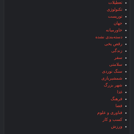
تعطیلات
تکنولوژی
توریست
جهان
خاورمیانه
دسته‌بندی نشده
رقص یخی
زندگی
سفر
سلامتی
سنگ نوردی
شمشیربازی
شهر بزرگ
غذا
فرهنگ
فضا
فناوری و علوم
کسب و کار
ورزش