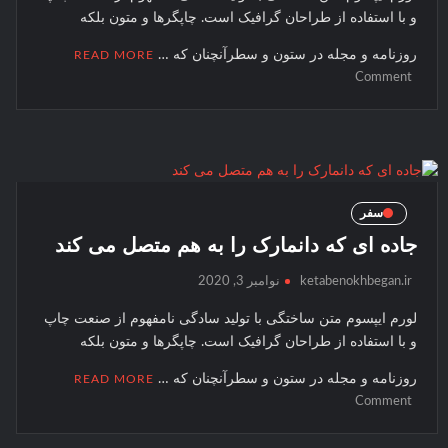
پشت +
و با استفاده از طراحان گرافيک است. چاپگرها و متون بلکه
بانک
کشاورزی
روزنامه و مجله در ستون و سطرآنچنان که …
READ MORE
+ شماره
on
Comment
یک
+ تلفن +
جزیره
آدرس +
با
لوکیشن 
دریای
+ دریاف
هفت
+ کارنام
رنگ
سفر
+ کد مل
جاده ای که دانمارک را به هم متصل می کند
+ پایه +
مقطع +
ketabenokhbegan.ir
نوامبر 3, 2020
دولتی +
لورم ايپسوم متن ساختگی با توليد سادگی نامفهوم از صنعت چاپ
گیلان +
و با استفاده از طراحان گرافيک است. چاپگرها و متون بلکه
آموزش +
پرورش +
روزنامه و مجله در ستون و سطرآنچنان که …
READ MORE
اداره +
on
Comment
جاده
مدیر +
ای