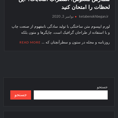
کنیم
لحظات را امتحان کنید
ketabenokhbegan.ir
نوامبر 3, 2020
لورم ايپسوم متن ساختگی با توليد سادگی نامفهوم از صنعت چاپ
و با استفاده از طراحان گرافيک است. چاپگرها و متون بلکه
روزنامه و مجله در ستون و سطرآنچنان که …
READ MORE
جستجو
جستجو