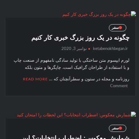
معاون +
که
خانم + آق
دانمارک
+ تعطیل
را
+ مدارس
به
سفر
+ دانش
هم
چگونه در یک روز بزرگ خبری کار کنیم
آموزان +
متصل
می
لیست +
ketabenokhbegan.ir
نوامبر 3, 2020
کند
سایت +
لورم ايپسوم متن ساختگی با توليد سادگی نامفهوم از صنعت چاپ
نخبگان +
و با استفاده از طراحان گرافيک است. چاپگرها و متون بلکه
تایمز +
adrese-
روزنامه و مجله در ستون و سطرآنچنان که …
READ MORE
on
shahid-
Comment
چگونه
ahkideh-
در
amlash
یک
روز
بزرگ
خبری
سفر
کار
شمارش معکوس: اضطراب انتخابات؟ این