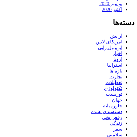
نوامبر 2020
اکتبر 2020
دسته‌ها
آرایش
آمریکای لاتین
اتومبیل رانی
اخبار
اروپا
استرالیا
تازه ها
تجارت
تعطیلات
تکنولوژی
توریست
جهان
خاورمیانه
دسته‌بندی نشده
رقص یخی
زندگی
سفر
سلامتی