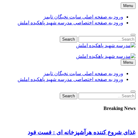
Skip
Menu
to
content
ورود به صفحه اصلی سایت نخبگان تایمز
ورود به صفحه اختصاصی مدرسه شهید پاهکیده املش
Search
Search
for:
مدرسه شهید پاهکیده املش
مدرسه + دبستان + ابتدایی + 1 + 2 + یک + دو + پاهکیده + پاکیده +
Menu
پسرانه + دخترانه + پیش دبستانی + کلاس + اول + دوم + سوم +
پشت + بانک کشاورزی + شماره + تلفن + آدرس + لوکیشن + +
ورود به صفحه اصلی سایت نخبگان تایمز
دریافت + کارنامه + کد ملی + پایه + مقطع + دولتی + گیلان +
ورود به صفحه اختصاصی مدرسه شهید پاهکیده املش
آموزش + پرورش + اداره + مدیر + معاون + خانم + آقا + تعطیلی +
مدارس + دانش آموزان + لیست + سایت + نخبگان + تایمز +
Search
Search
madrese-shahid-pahkideh-amlash
for:
Breaking News
غذای شروع کننده هرآشپزخانه ای : فست فود