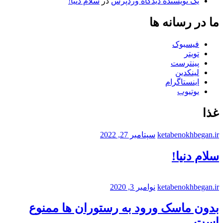
یک نویسنده دیدگاه وردپرس
در
سلام دنیا!
ما در رسانه ها
فیسبوک
تویتر
پینترست
لینکدین
اینستاگرام
یوتیوب
غذا
ketabenokhbegan.ir
سپتامبر 27, 2022
سلام دنیا!
ketabenokhbegan.ir
نوامبر 3, 2020
بدون ماسک ورود به رستوران ها ممنوع
است