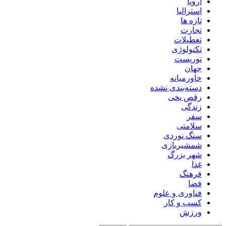
اروپا
استرالیا
تازه ها
تجارت
تعطیلات
تکنولوژی
توریست
جهان
خاورمیانه
دسته‌بندی نشده
رقص یخی
زندگی
سفر
سلامتی
سنگ نوردی
شمشیربازی
شهر بزرگ
غذا
فرهنگ
فضا
فناوری و علوم
کسب و کار
ورزش