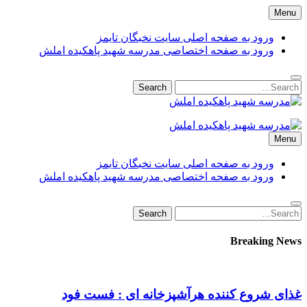
Skip
Menu
to
content
ورود به صفحه اصلی سایت نخبگان تایمز
ورود به صفحه اختصاصی مدرسه شهید پاهکیده املش
Search
Search
for:
مدرسه شهید پاهکیده املش
مدرسه + دبستان + ابتدایی + 1 + 2 + یک + دو + پاهکیده + پاکیده +
Menu
پسرانه + دخترانه + پیش دبستانی + کلاس + اول + دوم + سوم +
پشت + بانک کشاورزی + شماره + تلفن + آدرس + لوکیشن + +
ورود به صفحه اصلی سایت نخبگان تایمز
دریافت + کارنامه + کد ملی + پایه + مقطع + دولتی + گیلان +
ورود به صفحه اختصاصی مدرسه شهید پاهکیده املش
آموزش + پرورش + اداره + مدیر + معاون + خانم + آقا + تعطیلی +
مدارس + دانش آموزان + لیست + سایت + نخبگان + تایمز +
Search
Search
madrese-shahid-pahkideh-amlash
for:
Breaking News
غذای شروع کننده هرآشپزخانه ای : فست فود