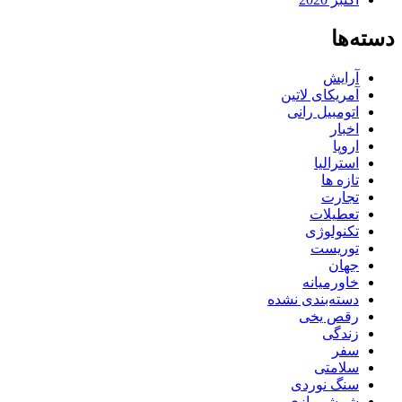
دسته‌ها
آرایش
آمریکای لاتین
اتومبیل رانی
اخبار
اروپا
استرالیا
تازه ها
تجارت
تعطیلات
تکنولوژی
توریست
جهان
خاورمیانه
دسته‌بندی نشده
رقص یخی
زندگی
سفر
سلامتی
سنگ نوردی
شمشیربازی