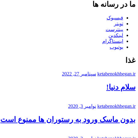
ما در رسانه ها
فیسبوک
تویتر
پینترست
لینکدین
اینستاگرام
یوتیوب
غذا
ketabenokhbegan.ir
سپتامبر 27, 2022
سلام دنیا!
ketabenokhbegan.ir
نوامبر 3, 2020
بدون ماسک ورود به رستوران ها ممنوع است