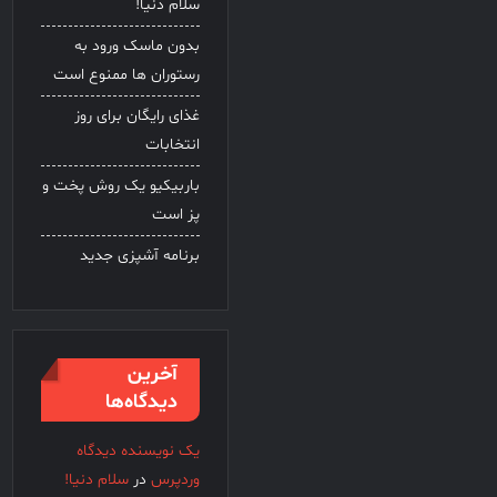
سلام دنیا!
بدون ماسک ورود به
رستوران ها ممنوع است
غذای رایگان برای روز
انتخابات
باربیکیو یک روش پخت و
پز است
برنامه آشپزی جدید
آخرین
دیدگاه‌ها
یک نویسنده دیدگاه
وردپرس
در
سلام دنیا!