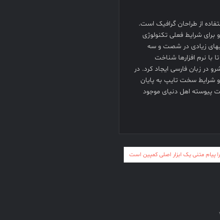
فاده از طراحان گرافيک است.
 برای شرايط فعلی تکنولوژی
تابهای زيادی در شصت و سه
 با نرم افزارها شناخت
و در زبان فارسی ايجاد کرد. در
 و شرايط سخت تايپ به پايان
ات پيوسته اهل دنيای موجود
ا پیام متنی یک ابزار اصلی کمپین است