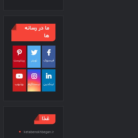
ما در رسانه
ها
فیسبوک
تویتر
پینترست
لینکدین
اینستاگرام
یوتیوب
غذا
ketabenokhbegan.ir