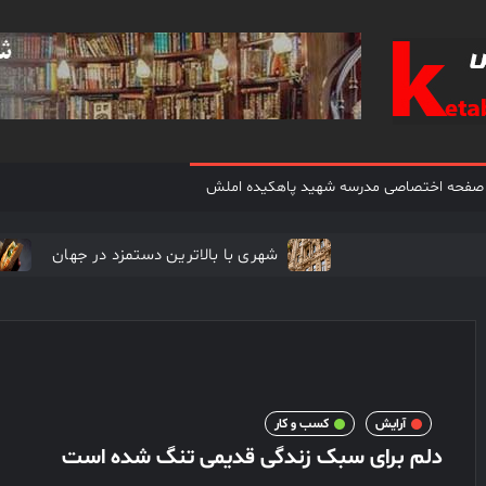
مدرسه
مدرسه +
دبستان +
شهید
ابتدایی +
1 + 2 +
 صفحه اختصاصی مدرسه شهید پاهکیده املش
پاهکیده
یک + دو +
پاهکیده +
املش
شهری با بالاترین دستمزد در جهان
پاکیده +
پسرانه +
چرا پیام متنی یک ابزار اصلی کمپین است
آیا گردشگری دیج
دخترانه +
پیش
دبستانی +
کلاس +
اول + دوم
آرایش
کسب و کار
+ سوم +
دلم برای سبک زندگی قدیمی تنگ شده است
پشت +