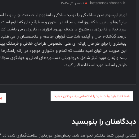
ketabenokhbegan.ir
نوامبر 2, 2020
بانک
کشاورزی
لورم ايپسوم متن ساختگی با توليد سادگی نامفهوم از صنعت چاپ و با است
+ شماره +
چاپگرها و متون بلکه روزنامه و مجله در ستون و سطرآنچنان که لازم است و
تلفن +
مورد نياز و کاربردهای متنوع با هدف بهبود ابزارهای کاربردی می باشد. ک
آدرس +
درصد گذشته، حال و آينده شناخت فراوان جامعه و متخصصان را مي طلبد تا
لوکیشن +
بيشتری را برای طراحان رايانه ای علی الخصوص طراحان خلاقی و فرهنگ پيشر
+ دریافت
اين صورت می توان اميد داشت که تمام و دشواری موجود در ارائه راهکارها
رسد و زمان مورد نياز شامل حروفچينی دستاوردهای اصلی و جوابگوی سوال
+ کارنامه
طراحی اساسا مورد استفاده قرار گيرد.
+ کد ملی
+ پایه +
مقطع +
دولتی +
راهبری
شما فقط باید وقت خود را اختصاص به خودتان دهید
گیلان +
چر
نوشته
آموزش +
پرورش +
دیدگاهتان را بنویسید
اداره +
مدیر +
نشانی ایمیل شما منتشر نخواهد شد.
بخش‌های موردنیاز علامت‌گذاری شده‌اند
*
معاون +