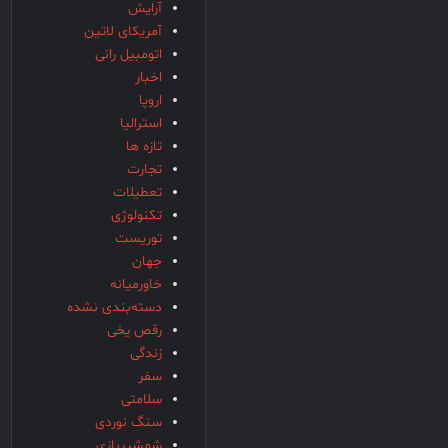
آرایش
آمریکای لاتین
اتومبیل رانی
اخبار
اروپا
استرالیا
تازه ها
تجارت
تعطیلات
تکنولوژی
توریست
جهان
خاورمیانه
دسته‌بندی نشده
رقص یخی
زندگی
سفر
سلامتی
سنگ نوردی
شمشیربازی