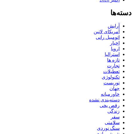
دسته‌ها
آرایش
آمریکای لاتین
اتومبیل رانی
اخبار
اروپا
استرالیا
تازه ها
تجارت
تعطیلات
تکنولوژی
توریست
جهان
خاورمیانه
دسته‌بندی نشده
رقص یخی
زندگی
سفر
سلامتی
سنگ نوردی
شمشیربازی