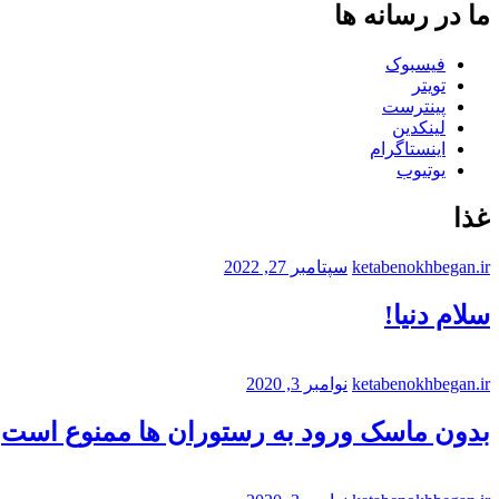
ما در رسانه ها
فیسبوک
تویتر
پینترست
لینکدین
اینستاگرام
یوتیوب
غذا
ketabenokhbegan.ir
سپتامبر 27, 2022
سلام دنیا!
ketabenokhbegan.ir
نوامبر 3, 2020
بدون ماسک ورود به رستوران ها ممنوع است