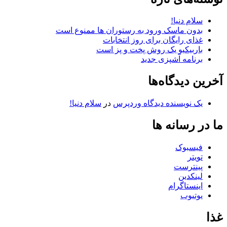
سلام دنیا!
بدون ماسک ورود به رستوران ها ممنوع است
غذای رایگان برای روز انتخابات
باربیکیو یک روش پخت و پز است
برنامه آشپزی جدید
آخرین دیدگاه‌ها
یک نویسنده دیدگاه وردپرس
در
سلام دنیا!
ما در رسانه ها
فیسبوک
تویتر
پینترست
لینکدین
اینستاگرام
یوتیوب
غذا