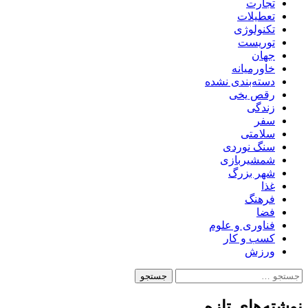
تجارت
تعطیلات
تکنولوژی
توریست
جهان
خاورمیانه
دسته‌بندی نشده
رقص یخی
زندگی
سفر
سلامتی
سنگ نوردی
شمشیربازی
شهر بزرگ
غذا
فرهنگ
فضا
فناوری و علوم
کسب و کار
ورزش
جستجو
برای:
نوشته‌های تازه