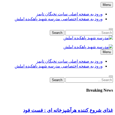
Skip
Menu
to
content
ورود به صفحه اصلی سایت نخبگان تایمز
ورود به صفحه اختصاصی مدرسه شهید پاهکیده املش
Search
Search
for:
مدرسه شهید پاهکیده املش
مدرسه + دبستان + ابتدایی + 1 + 2 + یک + دو + پاهکیده + پاکیده +
Menu
پسرانه + دخترانه + پیش دبستانی + کلاس + اول + دوم + سوم +
پشت + بانک کشاورزی + شماره + تلفن + آدرس + لوکیشن + +
ورود به صفحه اصلی سایت نخبگان تایمز
دریافت + کارنامه + کد ملی + پایه + مقطع + دولتی + گیلان +
ورود به صفحه اختصاصی مدرسه شهید پاهکیده املش
آموزش + پرورش + اداره + مدیر + معاون + خانم + آقا + تعطیلی +
مدارس + دانش آموزان + لیست + سایت + نخبگان + تایمز +
Search
Search
madrese-shahid-pahkideh-amlash
for:
Breaking News
غذای شروع کننده هرآشپزخانه ای : فست فود