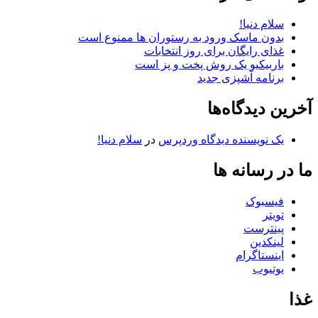
سلام دنیا!
بدون ماسک ورود به رستوران ها ممنوع است
غذای رایگان برای روز انتخابات
باربیکیو یک روش پخت و پز است
برنامه آشپزی جدید
آخرین دیدگاه‌ها
یک نویسنده دیدگاه وردپرس
در
سلام دنیا!
ما در رسانه ها
فیسبوک
تویتر
پینترست
لینکدین
اینستاگرام
یوتیوب
غذا