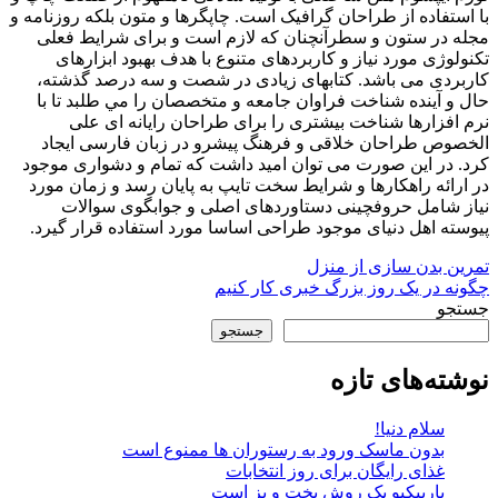
با استفاده از طراحان گرافيک است. چاپگرها و متون بلکه روزنامه و
مجله در ستون و سطرآنچنان که لازم است و برای شرايط فعلی
تکنولوژی مورد نياز و کاربردهای متنوع با هدف بهبود ابزارهای
کاربردی می باشد. کتابهای زيادی در شصت و سه درصد گذشته،
حال و آينده شناخت فراوان جامعه و متخصصان را مي طلبد تا با
نرم افزارها شناخت بيشتری را برای طراحان رايانه ای علی
الخصوص طراحان خلاقی و فرهنگ پيشرو در زبان فارسی ايجاد
کرد. در اين صورت می توان اميد داشت که تمام و دشواری موجود
در ارائه راهکارها و شرايط سخت تايپ به پايان رسد و زمان مورد
نياز شامل حروفچينی دستاوردهای اصلی و جوابگوی سوالات
پيوسته اهل دنيای موجود طراحی اساسا مورد استفاده قرار گيرد.
راهبری
تمرین بدن سازی از منزل
چگونه در یک روز بزرگ خبری کار کنیم
نوشته
جستجو
جستجو
نوشته‌های تازه
سلام دنیا!
بدون ماسک ورود به رستوران ها ممنوع است
غذای رایگان برای روز انتخابات
باربیکیو یک روش پخت و پز است