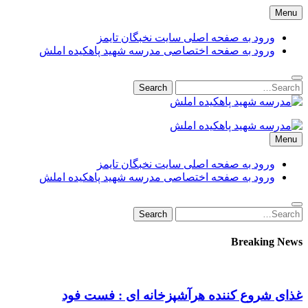
Skip
Menu
to
content
ورود به صفحه اصلی سایت نخبگان تایمز
ورود به صفحه اختصاصی مدرسه شهید پاهکیده املش
Search
Search
for:
مدرسه شهید پاهکیده املش
مدرسه + دبستان + ابتدایی + 1 + 2 + یک + دو + پاهکیده + پاکیده +
Menu
پسرانه + دخترانه + پیش دبستانی + کلاس + اول + دوم + سوم +
پشت + بانک کشاورزی + شماره + تلفن + آدرس + لوکیشن + +
ورود به صفحه اصلی سایت نخبگان تایمز
دریافت + کارنامه + کد ملی + پایه + مقطع + دولتی + گیلان +
ورود به صفحه اختصاصی مدرسه شهید پاهکیده املش
آموزش + پرورش + اداره + مدیر + معاون + خانم + آقا + تعطیلی +
مدارس + دانش آموزان + لیست + سایت + نخبگان + تایمز +
Search
Search
madrese-shahid-pahkideh-amlash
for:
Breaking News
غذای شروع کننده هرآشپزخانه ای : فست فود