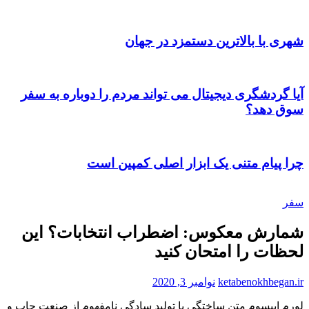
شهری با بالاترین دستمزد در جهان
آیا گردشگری دیجیتال می تواند مردم را دوباره به سفر
سوق دهد؟
چرا پیام متنی یک ابزار اصلی کمپین است
سفر
شمارش معکوس: اضطراب انتخابات؟ این
لحظات را امتحان کنید
ketabenokhbegan.ir
نوامبر 3, 2020
لورم ايپسوم متن ساختگی با توليد سادگی نامفهوم از صنعت چاپ و