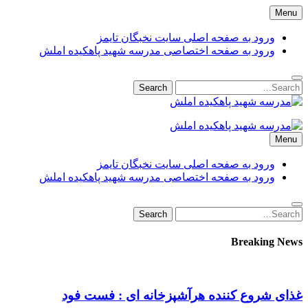
Skip
Menu
to
content
ورود به صفحه اصلی سایت نخبگان تایمز
ورود به صفحه اختصاصی مدرسه شهید پاهکیده املش
Search
Search
for:
مدرسه شهید پاهکیده املش
مدرسه + دبستان + ابتدایی + 1 + 2 + یک + دو + پاهکیده + پاکیده +
Menu
پسرانه + دخترانه + پیش دبستانی + کلاس + اول + دوم + سوم +
پشت + بانک کشاورزی + شماره + تلفن + آدرس + لوکیشن + +
ورود به صفحه اصلی سایت نخبگان تایمز
دریافت + کارنامه + کد ملی + پایه + مقطع + دولتی + گیلان +
ورود به صفحه اختصاصی مدرسه شهید پاهکیده املش
آموزش + پرورش + اداره + مدیر + معاون + خانم + آقا + تعطیلی +
مدارس + دانش آموزان + لیست + سایت + نخبگان + تایمز +
Search
Search
madrese-shahid-pahkideh-amlash
for:
Breaking News
غذای شروع کننده هرآشپزخانه ای : فست فود