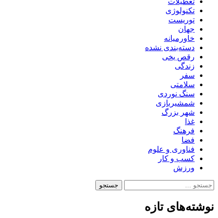
تعطیلات
تکنولوژی
توریست
جهان
خاورمیانه
دسته‌بندی نشده
رقص یخی
زندگی
سفر
سلامتی
سنگ نوردی
شمشیربازی
شهر بزرگ
غذا
فرهنگ
فضا
فناوری و علوم
کسب و کار
ورزش
جستجو
برای:
نوشته‌های تازه