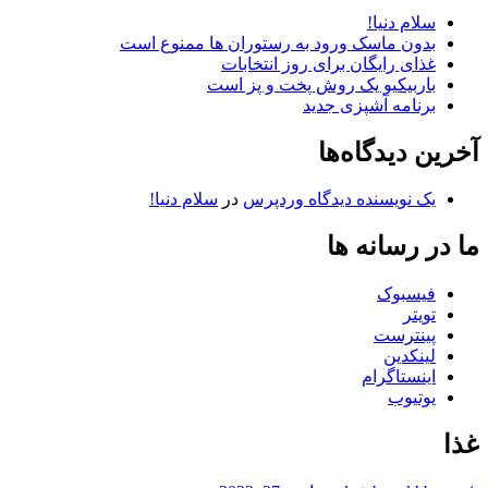
سلام دنیا!
بدون ماسک ورود به رستوران ها ممنوع است
غذای رایگان برای روز انتخابات
باربیکیو یک روش پخت و پز است
برنامه آشپزی جدید
آخرین دیدگاه‌ها
یک نویسنده دیدگاه وردپرس
در
سلام دنیا!
ما در رسانه ها
فیسبوک
تویتر
پینترست
لینکدین
اینستاگرام
یوتیوب
غذا