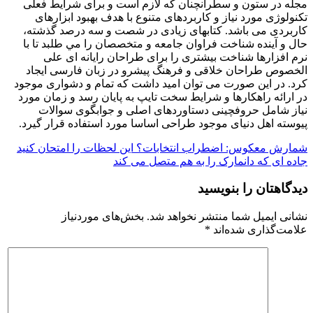
مجله در ستون و سطرآنچنان که لازم است و برای شرايط فعلی
تکنولوژی مورد نياز و کاربردهای متنوع با هدف بهبود ابزارهای
کاربردی می باشد. کتابهای زيادی در شصت و سه درصد گذشته،
حال و آينده شناخت فراوان جامعه و متخصصان را مي طلبد تا با
نرم افزارها شناخت بيشتری را برای طراحان رايانه ای علی
الخصوص طراحان خلاقی و فرهنگ پيشرو در زبان فارسی ايجاد
کرد. در اين صورت می توان اميد داشت که تمام و دشواری موجود
در ارائه راهکارها و شرايط سخت تايپ به پايان رسد و زمان مورد
نياز شامل حروفچينی دستاوردهای اصلی و جوابگوی سوالات
پيوسته اهل دنيای موجود طراحی اساسا مورد استفاده قرار گيرد.
راهبری
شمارش معکوس: اضطراب انتخابات؟ این لحظات را امتحان کنید
جاده ای که دانمارک را به هم متصل می کند
نوشته
دیدگاهتان را بنویسید
نشانی ایمیل شما منتشر نخواهد شد.
بخش‌های موردنیاز
علامت‌گذاری شده‌اند
*