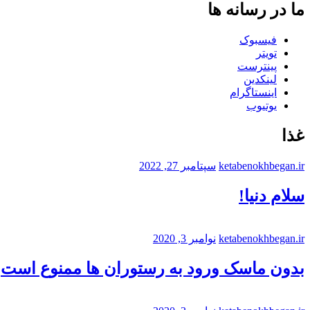
ما در رسانه ها
فیسبوک
تویتر
پینترست
لینکدین
اینستاگرام
یوتیوب
غذا
ketabenokhbegan.ir
سپتامبر 27, 2022
سلام دنیا!
ketabenokhbegan.ir
نوامبر 3, 2020
بدون ماسک ورود به رستوران ها ممنوع است