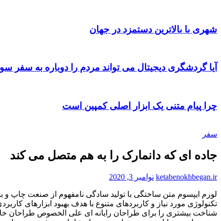
شهری با بالاترین دستمزد در جهان
آیا گردشگری دیجیتال می تواند مردم را دوباره به سفر سو
چرا پیام متنی یک ابزار اصلی کمپین است
سفر
جاده ای که دانمارک را به هم متصل می کند
ketabenokhbegan.ir
نوامبر 3, 2020
لورم ايپسوم متن ساختگی با توليد سادگی نامفهوم از صنعت چاپ و با
تکنولوژی مورد نياز و کاربردهای متنوع با هدف بهبود ابزارهای کارب
شناخت بيشتری را برای طراحان رايانه ای علی الخصوص طراحان خلاقی