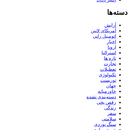
دسته‌ها
آرایش
آمریکای لاتین
اتومبیل رانی
اخبار
اروپا
استرالیا
تازه ها
تجارت
تعطیلات
تکنولوژی
توریست
جهان
خاورمیانه
دسته‌بندی نشده
رقص یخی
زندگی
سفر
سلامتی
سنگ نوردی
شمشیربازی